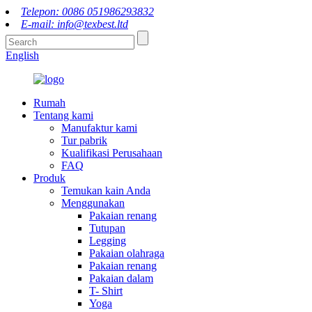
Telepon: 0086 051986293832
E-mail: info@texbest.ltd
English
Rumah
Tentang kami
Manufaktur kami
Tur pabrik
Kualifikasi Perusahaan
FAQ
Produk
Temukan kain Anda
Menggunakan
Pakaian renang
Tutupan
Legging
Pakaian olahraga
Pakaian renang
Pakaian dalam
T- Shirt
Yoga