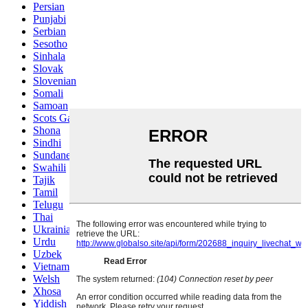
Persian
Punjabi
Serbian
Sesotho
Sinhala
Slovak
Slovenian
Somali
Samoan
Scots Gaelic
Shona
Sindhi
Sundanese
Swahili
Tajik
Tamil
Telugu
Thai
Ukrainian
Urdu
Uzbek
Vietnamese
Welsh
Xhosa
Yiddish