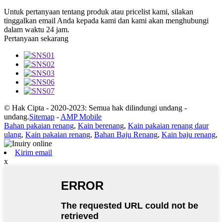
Untuk pertanyaan tentang produk atau pricelist kami, silakan
tinggalkan email Anda kepada kami dan kami akan menghubungi
dalam waktu 24 jam.
Pertanyaan sekarang
© Hak Cipta - 2020-2023: Semua hak dilindungi undang -
undang.
Sitemap
-
AMP Mobile
Bahan pakaian renang
,
Kain berenang
,
Kain pakaian renang daur
ulang
,
Kain pakaian renang
,
Bahan Baju Renang
,
Kain baju renang
,
Kirim email
x