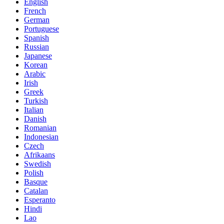
English
French
German
Portuguese
Spanish
Russian
Japanese
Korean
Arabic
Irish
Greek
Turkish
Italian
Danish
Romanian
Indonesian
Czech
Afrikaans
Swedish
Polish
Basque
Catalan
Esperanto
Hindi
Lao